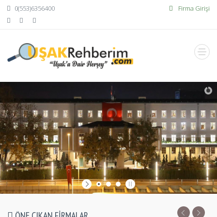
0(553)6356400
Firma Girişi
GOOGLE ÜZERINDE SIZDE GÖRÜNÜR HALE GELIN.
SIRALAMADAKI YERINIZI ALIN
ÖNE ÇIKAN FIRMALAR