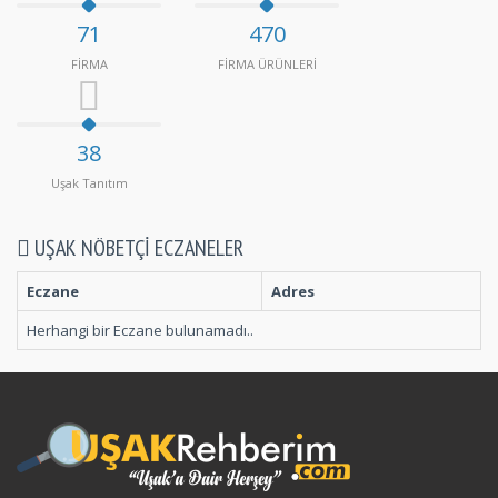
71
470
FİRMA
FİRMA ÜRÜNLERİ
38
Uşak Tanıtım
UŞAK NÖBETÇI ECZANELER
Eczane
Adres
Herhangi bir Eczane bulunamadı..