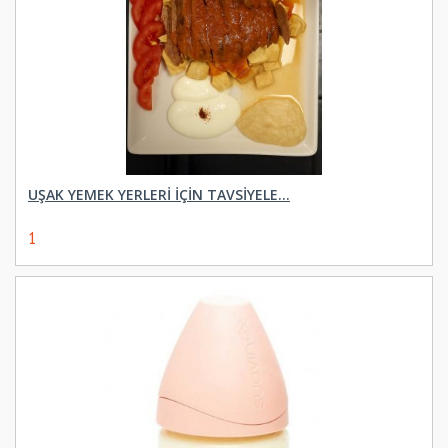
UŞAK YEMEK YERLERI İÇIN TAVSIYELE...
1